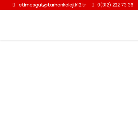
etimesgut@tarhankoleji.k12.tr
0(312) 222 73 36
Nisan 13, 2025
Day