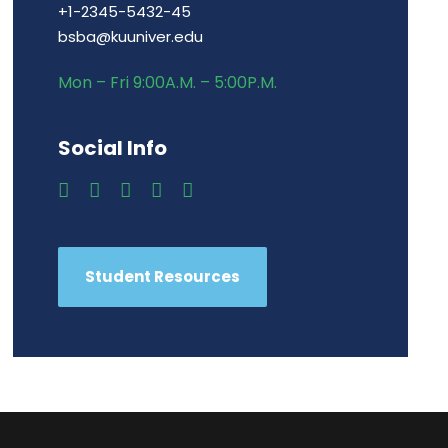
+1-2345-5432-45
bsba@kuuniver.edu
Mon – Fri 9:00A.M. – 5:00P.M.
Social Info
Student Resources