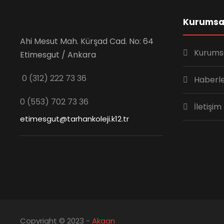
Kurumsa
Ahi Mesut Mah. Kürşad Cad. No: 64
Kurums
Etimesgut / Ankara
0 (312) 222 73 36
Haberl
0 (553) 702 73 36
İletişim
etimesgut@tarhankoleji.k12.tr
Copyright © 2023 -
Akaan