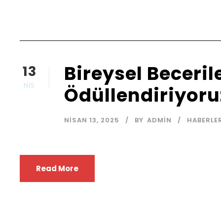
Bireysel Becerile
13
NIS
Ödüllendiriyoru
NISAN 13, 2025
BY
ADMIN
HABERLE
Read More