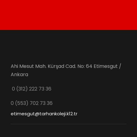
Ahi Mesut Mah. Kürşad Cad. No: 64 Etimesgut /
Ankara
0 (312) 222 73 36
0 (553) 702 73 36
etimesgut@tarhankoleji.k12.tr