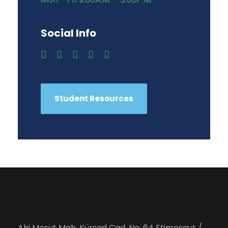
Social Info
Student Resources
Ahi Mesut Mah. Kürşad Cad. No: 64 Etimesgut /