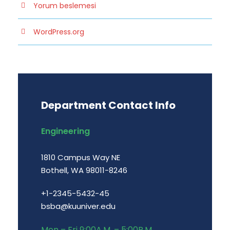
Yorum beslemesi
WordPress.org
Department Contact Info
Engineering
1810 Campus Way NE
Bothell, WA 98011-8246
+1-2345-5432-45
bsba@kuuniver.edu
Mon – Fri 9:00A.M. – 5:00P.M.